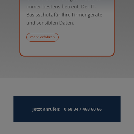
immer bestens betreut. Der IT-
Betreu
Basisschutz für Ihre Firmengeräte
reibun
und sensiblen Daten.
gesamt
mehr erfahren
mehr e
Jetzt anrufen: 0 68 34 / 468 60 66