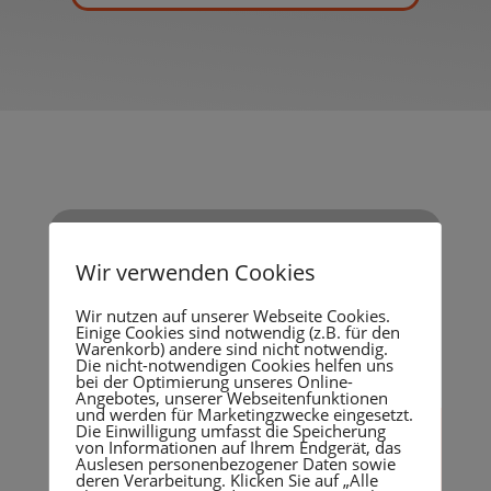
Wir verwenden Cookies
Ihr
IT-Dienstleister
und
Geschäftspartner
für
Wir nutzen auf unserer Webseite Cookies.
alle Anliegen
Einige Cookies sind notwendig (z.B. für den
Warenkorb) andere sind nicht notwendig.
Die nicht-notwendigen Cookies helfen uns
bei der Optimierung unseres Online-
Angebotes, unserer Webseitenfunktionen
und werden für Marketingzwecke eingesetzt.
Die Einwilligung umfasst die Speicherung
von Informationen auf Ihrem Endgerät, das
Auslesen personenbezogener Daten sowie
„Überlassen Sie nichts dem
deren Verarbeitung. Klicken Sie auf „Alle