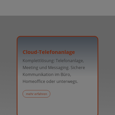
Cloud-Telefonanlage
Micr
Komplettlösung: Telefonanlage,
Manage
Meeting und Messaging. Sichere
Unter
Kommunikation im Büro,
die Re
Homeoffice oder unterwegs.
Benutz
Geräten
mehr erfahren
Progr
mehr e