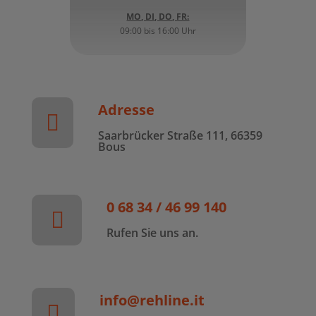
MO, DI, DO, FR:
09:00 bis 16:00 Uhr
Adresse

Saarbrücker Straße 111, 66359
Bous
0 68 34 / 46 99 140

Rufen Sie uns an.
info@rehline.it
