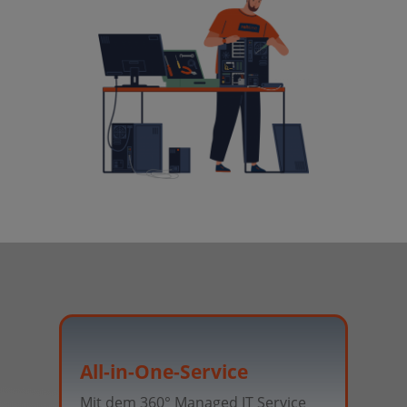
All-in-One-Service
IT-B
Mit dem 360° Managed IT Service
Keine 