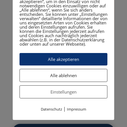
akzeptieren“, um in den Einsatz von nicht
Zufall, mit dem 360°
notwendigen Cookies einzuwilligen oder auf
Managed Service werden
„Alle ablehnen“, wenn Sie sich anders
entscheiden. Sie können unter „Einstellungen
Fehler verhindert bevor Sie
verwalten“ detaillierte Informationen der von
uns eingesetzten Arten von Cookies erhalten
entstehen“
und deren Einstellungen aufrufen. Sie
können die Einstellungen jederzeit aufrufen
und Cookies auch nachträglich jederzeit
abwählen (z.B. in der Datenschutzerklärung
oder unten auf unserer Webseite).
Als
Unternehmer
ist Ihnen bekannt,
Alle akzeptieren
wie wichtig eine
permanent
funktionierende IT
ist. Somit bieten
wir stets ein umfangreiches Service-
Alle ablehnen
und Leistungsangebot, genau auf
Ihre Anforderungen abgestimmt.
Einstellungen
|
Datenschutz
Impressum