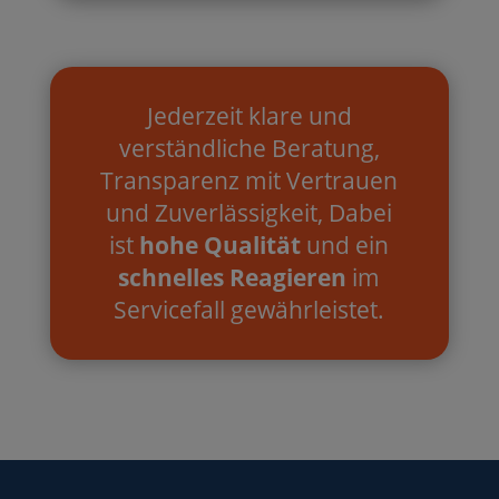
Jederzeit klare und
verständliche Beratung,
Transparenz mit Vertrauen
und Zuverlässigkeit, Dabei
ist
hohe Qualität
und ein
schnelles Reagieren
im
Servicefall gewährleistet.