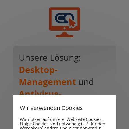
Unsere Lösung:
Desktop-
Management
und
Antivirus-
Management
Wir verwenden Cookies
Wir nutzen auf unserer Webseite Cookies.
Einige Cookies sind notwendig (z.B. für den
Warenkorb) andere sind nicht notwendig.