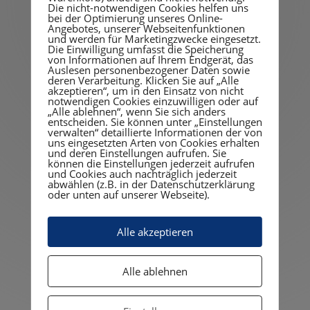
Damit stellen wir täglich sicher, ob Geräte
Die nicht-notwendigen Cookies helfen uns
und Netzwerk einwandfrei funktionieren,
bei der Optimierung unseres Online-
Angebotes, unserer Webseitenfunktionen
verhindern das Auftauchen von Risiken und
und werden für Marketingzwecke eingesetzt.
halten Ihre Systeme inkl. Updates auf dem
Die Einwilligung umfasst die Speicherung
von Informationen auf Ihrem Endgerät, das
aktuellen Stand.
Auslesen personenbezogener Daten sowie
deren Verarbeitung. Klicken Sie auf „Alle
akzeptieren“, um in den Einsatz von nicht
notwendigen Cookies einzuwilligen oder auf
„Alle ablehnen“, wenn Sie sich anders
entscheiden. Sie können unter „Einstellungen
Unterstützung aus der
verwalten“ detaillierte Informationen der von
uns eingesetzten Arten von Cookies erhalten
und deren Einstellungen aufrufen. Sie
Ferne:
Remote-
können die Einstellungen jederzeit aufrufen
und Cookies auch nachträglich jederzeit
abwählen (z.B. in der Datenschutzerklärung
Service
oder unten auf unserer Webseite).
Alle akzeptieren
Mit dem Remote Service lösen wir Probleme
auf Ihrem System ohne Vor-Ort zu sein, dies
Alle ablehnen
spart Zeit und Kosten. Außerdem sind
schnelle Reaktionszeiten ohne Vorlaufzeit