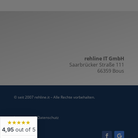
rehline IT GmbH
Saarbrücker Straße 111
66359 Bous
© seit 2007 rehline.it – Alle Rechte vorbehalten.
Impressum
|
Datenschutz
★★★★★
4,95
out of 5