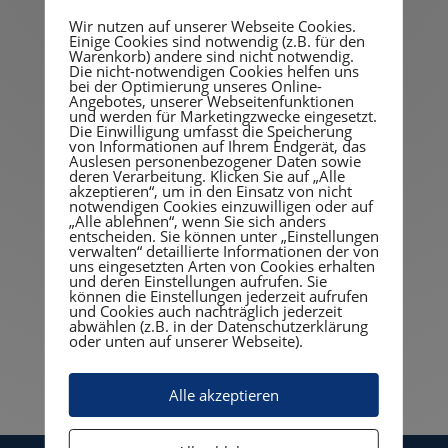
Unterstützung aus der
Wir nutzen auf unserer Webseite Cookies.
Einige Cookies sind notwendig (z.B. für den
Warenkorb) andere sind nicht notwendig.
Ferne:
Remote-
Die nicht-notwendigen Cookies helfen uns
bei der Optimierung unseres Online-
Service
Angebotes, unserer Webseitenfunktionen
und werden für Marketingzwecke eingesetzt.
Die Einwilligung umfasst die Speicherung
von Informationen auf Ihrem Endgerät, das
Auslesen personenbezogener Daten sowie
deren Verarbeitung. Klicken Sie auf „Alle
Mit dem Remote Service lösen wir Probleme
akzeptieren“, um in den Einsatz von nicht
notwendigen Cookies einzuwilligen oder auf
auf Ihrem System ohne Vor-Ort zu sein, dies
„Alle ablehnen“, wenn Sie sich anders
spart Zeit und Kosten. Außerdem sind
entscheiden. Sie können unter „Einstellungen
verwalten“ detaillierte Informationen der von
schnelle Reaktionszeiten ohne Vorlaufzeit
uns eingesetzten Arten von Cookies erhalten
möglich.
und deren Einstellungen aufrufen. Sie
können die Einstellungen jederzeit aufrufen
und Cookies auch nachträglich jederzeit
abwählen (z.B. in der Datenschutzerklärung
oder unten auf unserer Webseite).
Alle akzeptieren