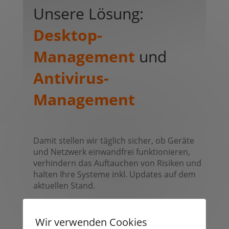
Unsere Lösung:
Desktop-
Management
und
Antivirus-
Management
Damit stellen wir täglich sicher, ob Geräte
und Netzwerk einwandfrei funktionieren,
verhindern das Auftauchen von Risiken und
halten Ihre Systeme inkl. Updates auf dem
aktuellen Stand.
Wir verwenden Cookies