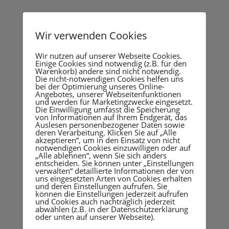
Wir verwenden Cookies
Wir helfen Ihnen weiter!
Wir nutzen auf unserer Webseite Cookies.
Wenn Sie Fragen oder Wünsche haben,
Einige Cookies sind notwendig (z.B. für den
Warenkorb) andere sind nicht notwendig.
besuchen Sie uns in Bous, rufen Sie uns an
Die nicht-notwendigen Cookies helfen uns
bei der Optimierung unseres Online-
oder schreiben Sie eine e-Mail – wir freuen uns
Angebotes, unserer Webseitenfunktionen
auf Sie.
und werden für Marketingzwecke eingesetzt.
Die Einwilligung umfasst die Speicherung
von Informationen auf Ihrem Endgerät, das
Auslesen personenbezogener Daten sowie
deren Verarbeitung. Klicken Sie auf „Alle
akzeptieren“, um in den Einsatz von nicht
Telefonische
notwendigen Cookies einzuwilligen oder auf
Erreichbarkeit
„Alle ablehnen“, wenn Sie sich anders
entscheiden. Sie können unter „Einstellungen
verwalten“ detaillierte Informationen der von
uns eingesetzten Arten von Cookies erhalten
MO, DI, DO, FR:
und deren Einstellungen aufrufen. Sie
09:00 bis 16:00 Uhr
können die Einstellungen jederzeit aufrufen
und Cookies auch nachträglich jederzeit
abwählen (z.B. in der Datenschutzerklärung
oder unten auf unserer Webseite).